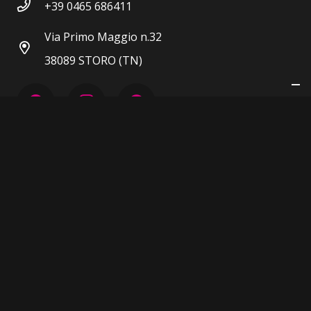
+39 0465 686411
Via Primo Maggio n.32
38089 STORO (TN)
P.IVA 00604430223
Privacy Policy
|
Cookie Policy
TERMINI E CONDIZIONI
DICHIARAZIONE ACCESSIBILITÀ
…imagined and created with ♥ by
hashtag