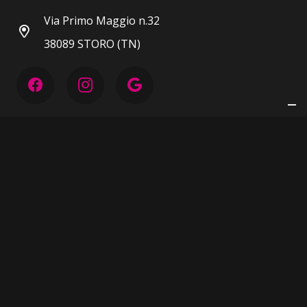
Via Primo Maggio n.32
38089 STORO (TN)
P.IVA 00604430223
Privacy Policy
|
Cookie Policy
TERMINI E CONDIZIONI
DICHIARAZIONE ACCESSIBILITÀ
…imagined and created with ♥ by
hashtag