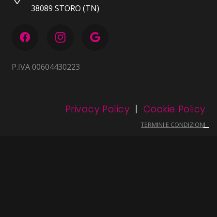
38089 STORO (TN)
P.IVA 00604430223
Privacy Policy
|
Cookie Policy
TERMINI E CONDIZIONI
DICHIARAZIONE ACCESSIBILITÀ
…imagined and created with ♥ by
hashtag