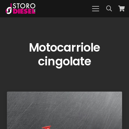
Motocarriole
cingolate