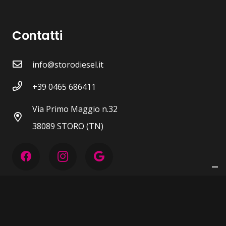
Contatti
info@storodiesel.it
+39 0465 686411
Via Primo Maggio n.32
38089 STORO (TN)
P.IVA 00604430223