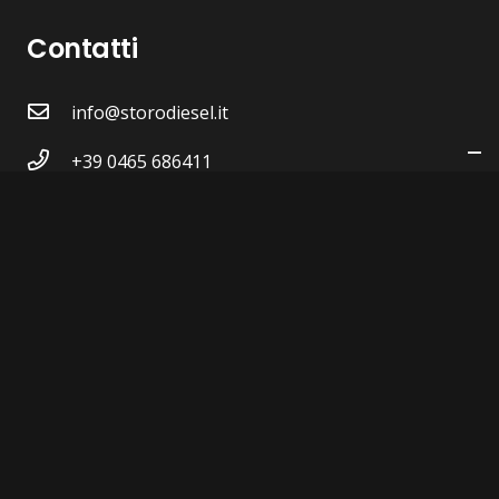
Contatti
info@storodiesel.it
+39 0465 686411
Via Primo Maggio n.32
38089 STORO (TN)
P.IVA 00604430223
Privacy Policy
|
Cookie Policy