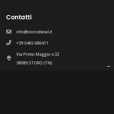
del
Contatti
prodotto
info@storodiesel.it
+39 0465 686411
Via Primo Maggio n.32
38089 STORO (TN)
P.IVA 00604430223