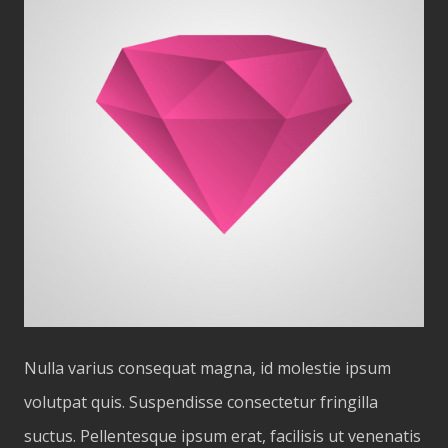
Nulla varius consequat magna, id molestie ipsum
volutpat quis. Suspendisse consectetur fringilla
suctus. Pellentesque ipsum erat, facilisis ut venenatis