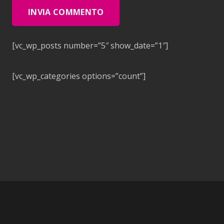
INVIA COMMENTO
[vc_wp_posts number=”5″ show_date=”1″]
[vc_wp_categories options=”count”]