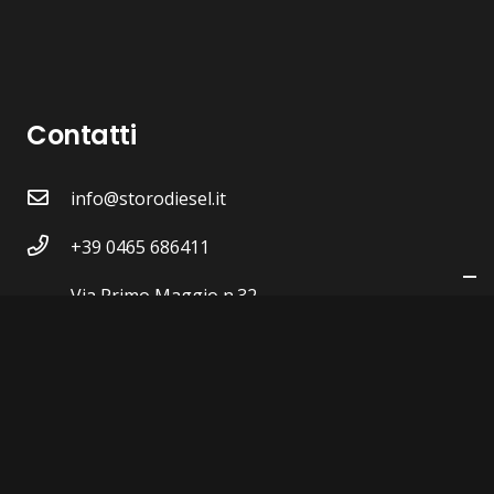
Contatti
info@storodiesel.it
+39 0465 686411
Via Primo Maggio n.32
38089 STORO (TN)
P.IVA 00604430223