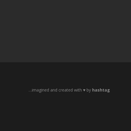
Privacy Policy
|
Cookie Policy
TERMINI E CONDIZIONI
DICHIARAZIONE ACCESSIBILITÀ
…imagined and created with ♥ by
hashtag