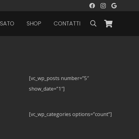
SATO
SHOP
CONTATTI
[vc_wp_posts number=”5″
show_date=”1″]
[vc_wp_categories options=”count”]