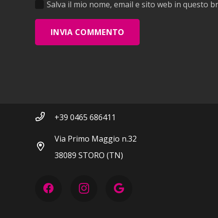
Salva il mio nome, email e sito web in questo 
INVIA COMMENTO
Contatti
info@storodiesel.it
+39 0465 686411
Via Primo Maggio n.32
38089 STORO (TN)