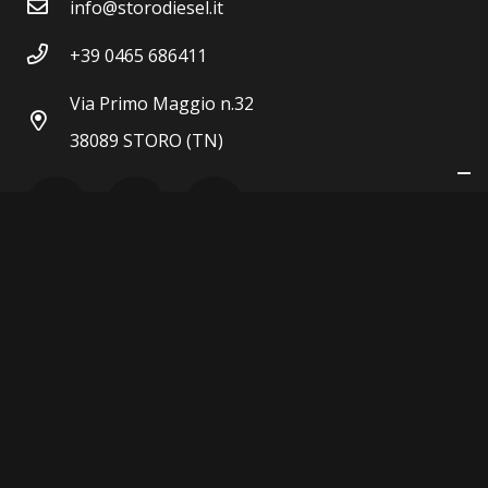
info@storodiesel.it
+39 0465 686411
Via Primo Maggio n.32
38089 STORO (TN)
P.IVA 00604430223
Privacy Policy
|
Cookie Policy
TERMINI E CONDIZIONI
DICHIARAZIONE ACCESSIBILITÀ