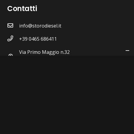
Contatti
info@storodiesel.it
+39 0465 686411
Via Primo Maggio n.32
38089 STORO (TN)
P.IVA 00604430223
Privacy Policy
|
Cookie Policy