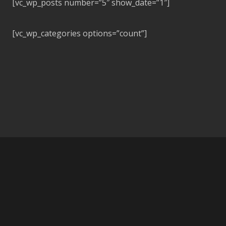
[vc_wp_posts number=”5″ show_date=”1″]
[vc_wp_categories options=”count”]