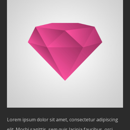
Lorem ipsum dolor sit amet, consectetur adipiscing
elit. Morbi sagittis, sem quis lacinia faucibus, orci