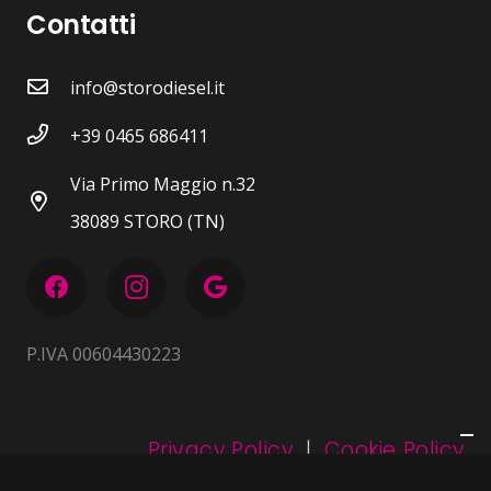
Contatti
info@storodiesel.it
+39 0465 686411
Via Primo Maggio n.32
38089 STORO (TN)
P.IVA 00604430223
Privacy Policy
|
Cookie Policy
TERMINI E CONDIZIONI