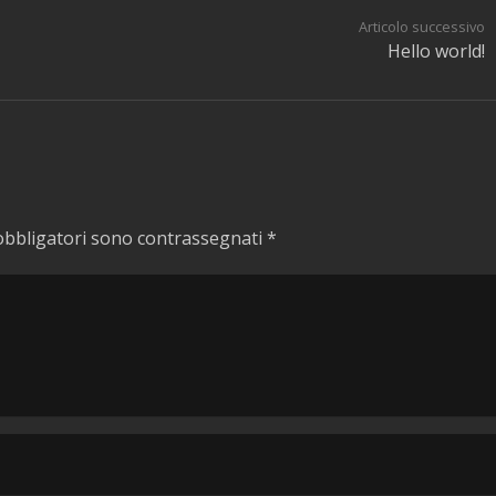
Articolo successivo
Hello world!
obbligatori sono contrassegnati
*