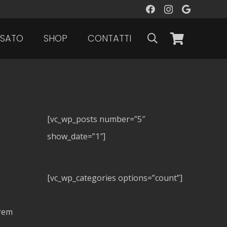
SATO
SHOP
CONTATTI
[vc_wp_posts number=”5″
show_date=”1″]
[vc_wp_categories options=”count”]
orem