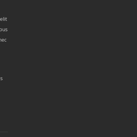
elit
mpus
nec
is