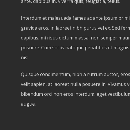
ante, dapibus in, viverra quis, feugiat a, tellus.
Interdum et malesuada fames ac ante ipsum primis i
gravida eros, in laoreet nibh purus vel ex. Sed fer
dapibus, mi risus dictum massa, non semper mauris
posuere. Cum sociis natoque penatibus et magnis di
nisl.
Quisque condimentum, nibh a rutrum auctor, eros lig
velit sapien, at laoreet nulla posuere in. Vivamus ve
bibendum orci non eros interdum, eget vestibulum
augue.